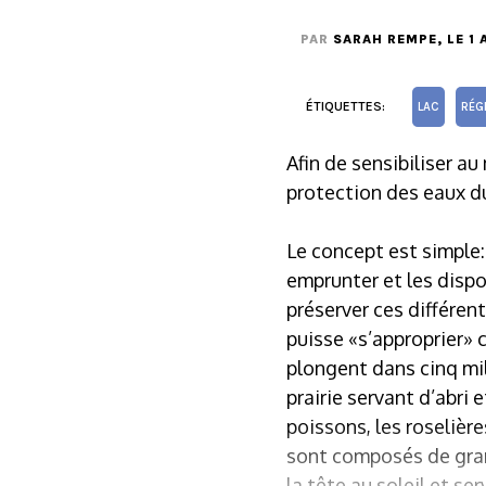
PAR
SARAH REMPE
, LE 1
ÉTIQUETTES:
LAC
RÉG
Afin de sensibiliser au
protection des eaux du
Le concept est simple:
emprunter et les dispo
préserver ces différen
puisse «s’approprier» 
plongent dans cinq mil
prairie servant d’abri
poissons, les roselière
sont composés de gran
la tête au soleil et se