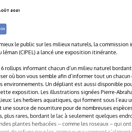
 AOÛT 2021
ION
 mieux le public sur les milieux naturels, la commission 
 léman (CIPEL) a lancé une exposition itinérante.
 6 rollups informant chacun d’un milieu naturel bordant 
ser où bon vous semble afin d’informer tout un chacun
ts environnements. Un dépliant est aussi disponible po
cette exposition. Les illustrations signées Pierre-Abr
ieux: Les herbiers aquatiques, qui forment sous l’eau 
 et une source de nourriture pour de nombreuses espèce
s, plus rares, bordant le lac à seulement quelques endroi
des plantes herbacées – comme les roseaux – qui ont l
rvent de refuge pour les animaux qui viennent s’alimente