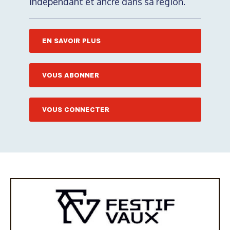
indépendant et ancré dans sa région.
EN SAVOIR PLUS
VOUS ABONNER
VOUS CONNECTER