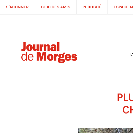
S'ABONNER
CLUB DES AMIS
PUBLICITÉ
ESPACE 
L
S
R
P
É
T
PL
C
P
C