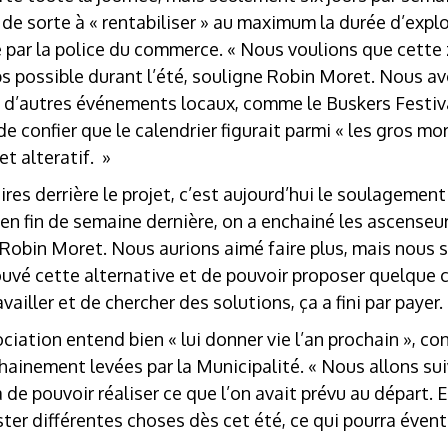
), de sorte à « rentabiliser » au maximum la durée d’exp
 par la police du commerce. « Nous voulions que cette
 possible durant l’été, souligne Robin Moret. Nous avon
d’autres événements locaux, comme le Buskers Festival 
de confier que le calendrier figurait parmi « les gros m
et alteratif. »
ires derrière le projet, c’est aujourd’hui le soulagemen
 en fin de semaine dernière, on a enchainé les ascenseu
 Robin Moret. Nous aurions aimé faire plus, mais nou
rouvé cette alternative et de pouvoir proposer quelque
vailler et de chercher des solutions, ça a fini par payer.
ciation entend bien « lui donner vie l’an prochain », co
ainement levées par la Municipalité. « Nous allons sui
à de pouvoir réaliser ce que l’on avait prévu au départ.
ster différentes choses dès cet été, ce qui pourra éven