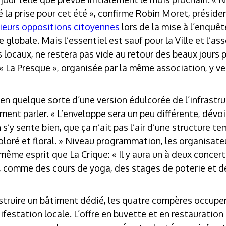
 la prise pour cet été », confirme Robin Moret, préside
ieurs oppositions citoyennes
lors de la mise à l’enquêt
 globale. Mais l’essentiel est sauf pour la Ville et l’ass
s locaux, ne restera pas vide au retour des beaux jours 
 La Presque », organisée par la même association, y verra
 en quelque sorte d’une version édulcorée de l’infrastruc
ment parler. « L’enveloppe sera un peu différente, dévoi
 s’y sente bien, que ça n’ait pas l’air d’une structure te
loré et floral. » Niveau programmation, les organisate
même esprit que La Crique: « Il y aura un à deux concer
comme des cours de yoga, des stages de poterie et des
struire un bâtiment dédié, les quatre compères occupe
ifestation locale. L’offre en buvette et en restaurati