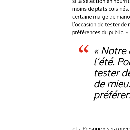
si la sélection en nourr
moins de plats cuisinés,
certaine marge de manoeu
l’occasion de tester de 
préférences du public. »
« Notre 
l’été. P
tester d
de mieux
préféren
« La Presque » sera ouve