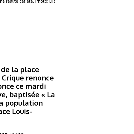
ne réalité cet été. Photo: DR
 de la place
a Crique renonce
nonce ce mardi
ve, baptisée « La
la population
ace Louis-
 Nous avons