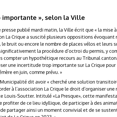
p importante », selon la Ville
esse publié mardi matin, la Ville écrit que « la mise à
on La Crique a suscité plusieurs oppositions évoquan
 le bruit ou encore le nombre de places vélos et leurs 
ignificativement la procédure d’octroi du permis, y co
ns compter un hypothétique recours au Tribunal cantona
er une incertitude trop importante sur La Crique pour q
mère en juin, comme prévu. »
 Municipalité dit avoir « cherché une solution transitoir
corder à l’association La Crique le droit d’organiser un
ace Louis-Soutter. Intitulé «La Presque», cette manifest
profiter de ce lieu idyllique, de participer à des anima
.), de partager ainsi un moment convivial et de se susten