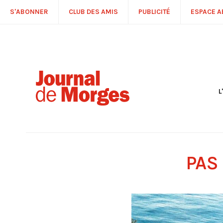
S'ABONNER
CLUB DES AMIS
PUBLICITÉ
ESPACE 
L
S
R
P
É
T
PAS
C
P