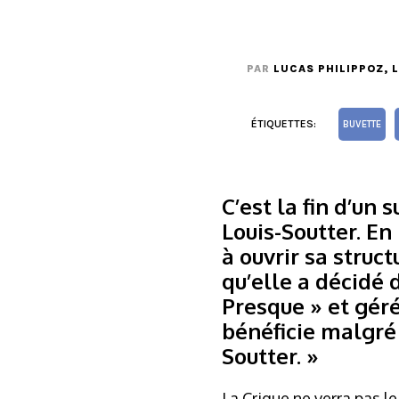
PAR
LUCAS PHILIPPOZ
, 
ÉTIQUETTES:
BUVETTE
C’est la fin d’un
Louis-Soutter. En
à ouvrir sa struc
qu’elle a décidé 
Presque » et géré
bénéficie malgré 
Soutter. »
La Crique ne verra pas l