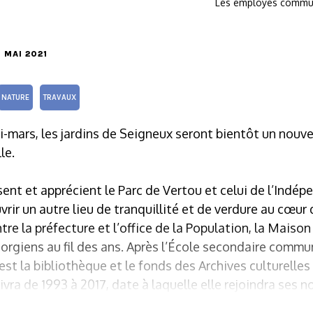
Les employés commun
0 MAI 2021
NATURE
TRAVAUX
i-mars, les jardins de Seigneux seront bientôt un nouve
le.
nt et apprécient le Parc de Vertou et celui de l’Indép
rir un autre lieu de tranquillité et de verdure au cœur de
tre la préfecture et l’office de la Population, la Maiso
giens au fil des ans. Après l’École secondaire communa
 c’est la bibliothèque et le fonds des Archives culturelle
uivra de 1993 à 2017, date à laquelle elle rejoindra ses 