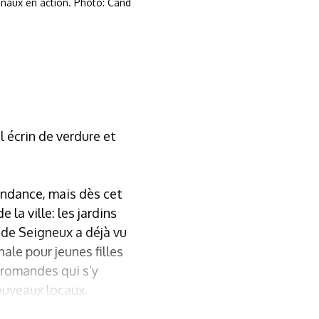
aux en action. Photo: Cand
l écrin de verdure et
endance, mais dès cet
 la ville: les jardins
n de Seigneux a déjà vu
le pour jeunes filles
s romandes qui s’y
nouveaux locaux.