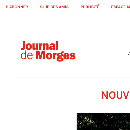
S'ABONNER
CLUB DES AMIS
PUBLICITÉ
ESPACE 
L
S
R
P
É
T
NOUVE
C
P