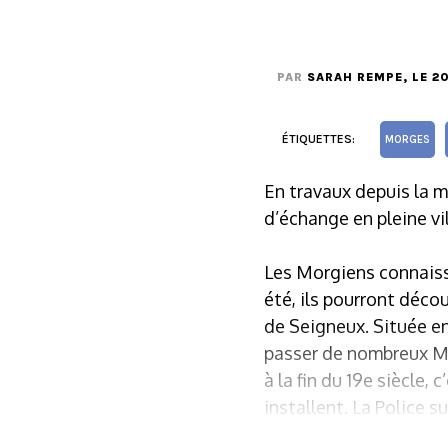
PAR
SARAH REMPE
, LE 2
ÉTIQUETTES:
MORGES
En travaux depuis la m
d’échange en pleine vil
Les Morgiens connaisse
été, ils pourront découv
de Seigneux. Située en
passer de nombreux Mor
à la fin du 19e siècle,
installent. La Police s