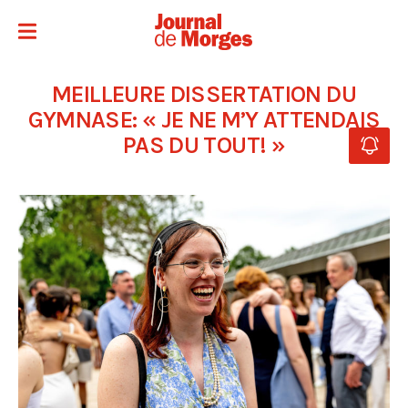
MEILLEURE DISSERTATION DU
GYMNASE: « JE NE M’Y ATTENDAIS
PAS DU TOUT! »