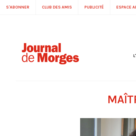
S'ABONNER
CLUB DES AMIS
PUBLICITÉ
ESPACE 
L
S
R
P
É
T
MAÎT
C
P