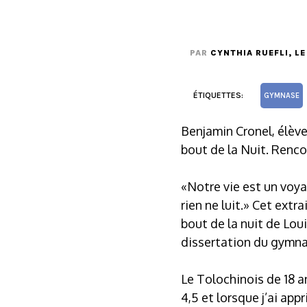
PAR
CYNTHIA RUEFLI
, L
ÉTIQUETTES:
GYMNASE
Benjamin Cronel, élèv
bout de la Nuit. Renco
«Notre vie est un voya
rien ne luit.» Cet ext
bout de la nuit de Loui
dissertation du gymn
Le Tolochinois de 18 an
4,5 et lorsque j’ai appr