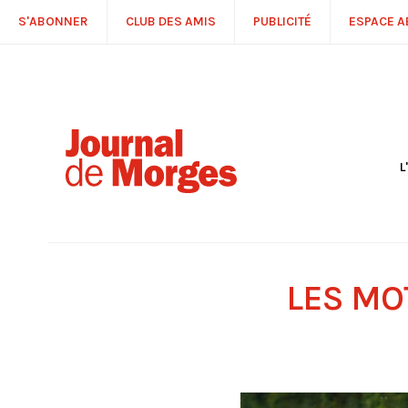
S'ABONNER
CLUB DES AMIS
PUBLICITÉ
ESPACE 
L
S
R
P
É
T
LES MO
C
P