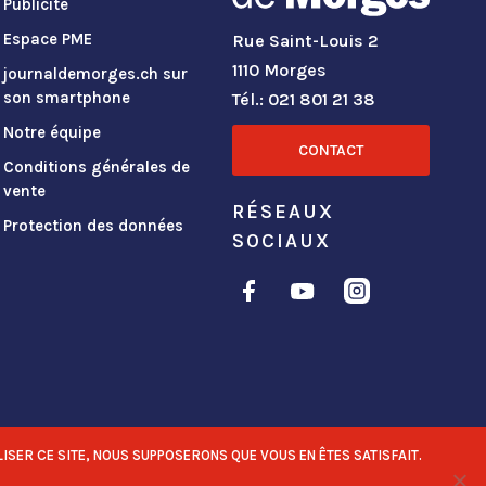
Publicité
Espace PME
Rue Saint-Louis 2
1110 Morges
journaldemorges.ch sur
son smartphone
Tél.: 021 801 21 38
Notre équipe
CONTACT
Conditions générales de
vente
RÉSEAUX
Protection des données
SOCIAUX
ISER CE SITE, NOUS SUPPOSERONS QUE VOUS EN ÊTES SATISFAIT.