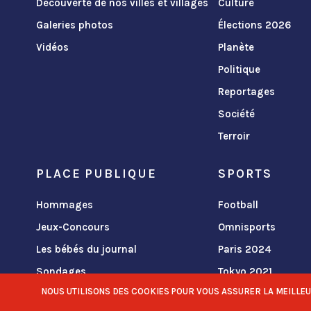
Découverte de nos villes et villages
Culture
Galeries photos
Élections 2026
Vidéos
Planète
Politique
Reportages
Société
Terroir
PLACE PUBLIQUE
SPORTS
Hommages
Football
Jeux-Concours
Omnisports
Les bébés du journal
Paris 2024
Sondages
Tokyo 2021
NOUS UTILISONS DES COOKIES POUR VOUS ASSURER LA MEILLEURE