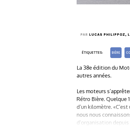
PAR
LUCAS PHILIPPOZ
, 
ÉTIQUETTES:
BIÈRE
CO
La 38e édition du Moto
autres années.
Les moteurs s’apprêten
Rétro Bière. Quelque 1
d’un kilomètre. «C’est
nous nous connaissons
d’organisation depuis 