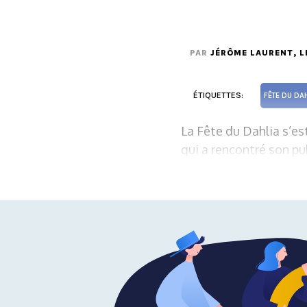
PAR
JÉRÔME LAURENT
, 
ÉTIQUETTES:
FÊTE DU DA
La Fête du Dahlia s’es
qui a rencontré son pub