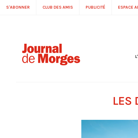
S'ABONNER
CLUB DES AMIS
PUBLICITÉ
ESPACE 
L
S
R
P
É
T
LES 
C
P