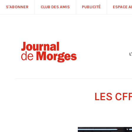
S'ABONNER
CLUB DES AMIS
PUBLICITÉ
ESPACE 
L
S
R
P
É
T
LES CF
C
P