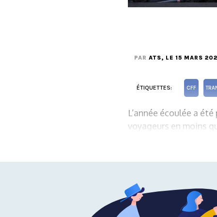
PAR
ATS
, LE 15 MARS 202
ÉTIQUETTES:
CFF
TRA
L’année écoulée a été 
voyageurs en moins qu