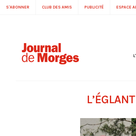
S'ABONNER
CLUB DES AMIS
PUBLICITÉ
ESPACE 
L
S
R
P
É
T
L’ÉGLANT
C
P