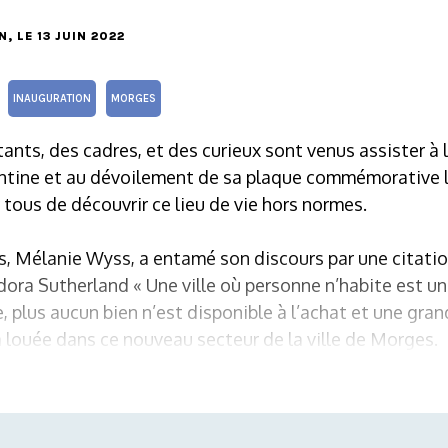
N
, LE 13 JUIN 2022
INAUGURATION
MORGES
tants, des cadres, et des curieux sont venus assister à 
ntine et au dévoilement de sa plaque commémorative le
 tous de découvrir ce lieu de vie hors normes.
, Mélanie Wyss, a entamé son discours par une citatio
a Sutherland « Une ville où personne n’habite est un e
, plus aucun bien n’est disponible à l’achat et une gran
 louée dans ce nouveau secteur de la ville de Morges.