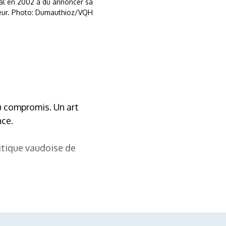
unal en 2002 a dû annoncer sa
œur. Photo: Dumauthioz/VQH
u compromis. Un art
nce.
litique vaudoise de