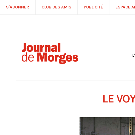
S'ABONNER
CLUB DES AMIS
PUBLICITÉ
ESPACE 
L
S
R
P
É
T
LE VO
C
P