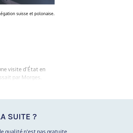
légation suisse et polonaise.
ne visite d’État en
ssait par Morges.
A SUITE ?
de qualité n'est pas gratuite.