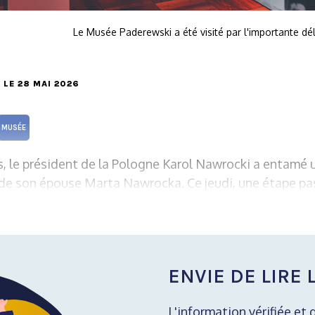
Le Musée Paderewski a été visité par l'importante dé
, LE 28 MAI 2026
MUSÉE
s, le président de la Pologne Karol Nawrocki a entamé u
de son épouse Marta Nawrocka. Ce jeudi, une étape pa
ENVIE DE LIRE L
L'information vérifiée et 