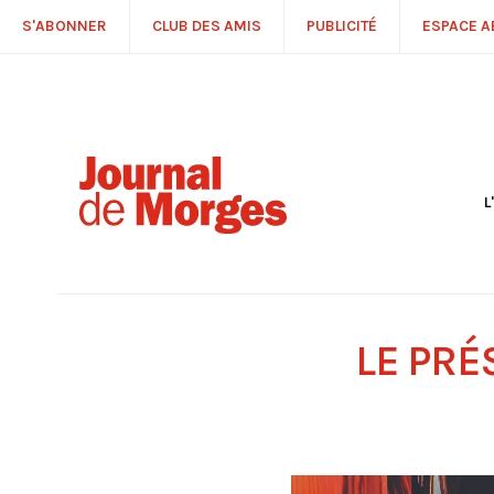
S'ABONNER
CLUB DES AMIS
PUBLICITÉ
ESPACE 
L
S
R
P
É
T
LE PRÉ
C
P