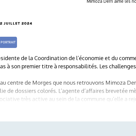
Mimoza Derri aime les no
 2 JUILLET 2024
PORTRAIT
sidente de la Coordination de l’économie et du comm
as à son premier titre à responsabilités. Les challenges 
 au centre de Morges que nous retrouvons Mimoza Derr
ie de dossiers colorés. L’agente d’affaires brevetée m
ciative très active au sein de la commune qu’elle a rejo