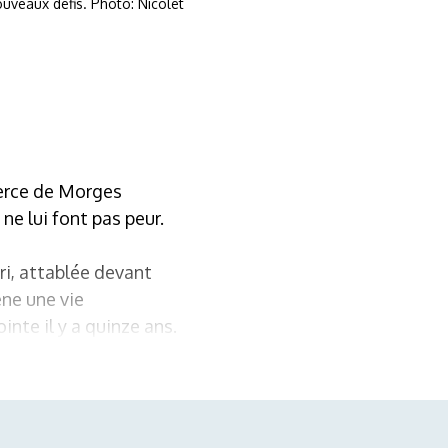
uveaux défis. Photo: Nicolet
erce de Morges
ne lui font pas peur.
i, attablée devant
ène une vie
inte il y a quinze ans.