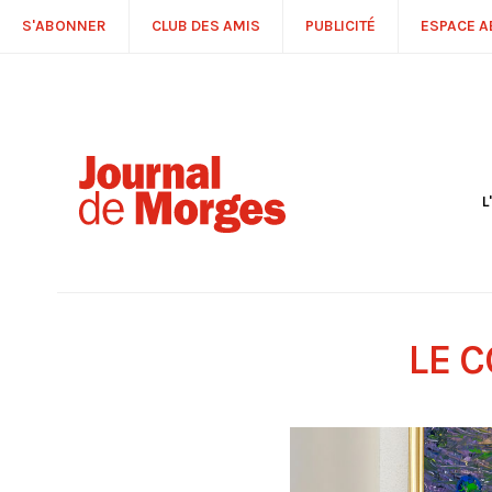
S'ABONNER
CLUB DES AMIS
PUBLICITÉ
ESPACE 
L
S
R
P
É
T
LE 
C
P