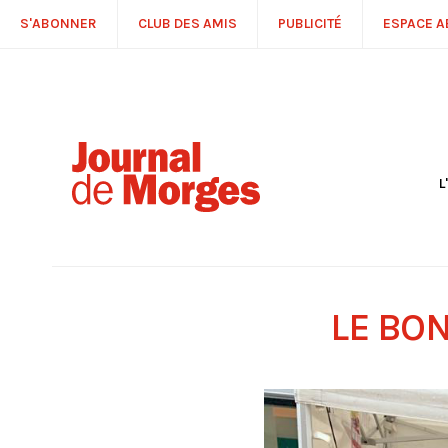
S'ABONNER
CLUB DES AMIS
PUBLICITÉ
ESPACE 
L
S
R
P
É
T
LE BO
C
P