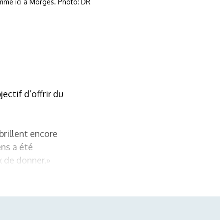
omme ici à Morges. Photo: DR
ectif d’offrir du
rillent encore
ens a été
x de donner.»