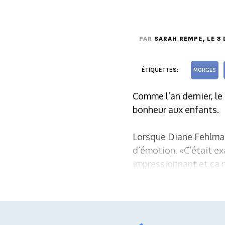
PAR
SARAH REMPE
, LE 
ÉTIQUETTES:
MORGES
Comme l’an dernier, le 
bonheur aux enfants.
Lorsque Diane Fehlman
d’émotion. «C’était ex
impressionnant et ça m