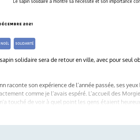
Le sapin solidaire a montré sa nécessité et son importance c
3 DÉCEMBRE 2021
NOËL
SOLIDARITÉ
sapin solidaire sera de retour en ville, avec pour seul obj
n raconte son expérience de l’année passée, ses yeux b
actement comme je l’avais espéré. L’accueil des Morgi
’a touché de voir à quel point les gens étaient heureu