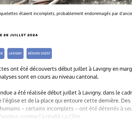
squelettes étaient incomplets, probablement endommagés par d’ancie
LE 26 JUILLET 2024
IE
LAVIGNY
RÉGION OUEST
tes ont été découverts début juillet à Lavigny en marg
analyses sont en cours au niveau cantonal.
due a été réalisée début juillet à Lavigny, dans le cad
e l’église et de la place qui entoure cette dernière. De
 humains – certains incomplets – ont été déterrés à s
fondeur, comme l’a révélé La Côte.