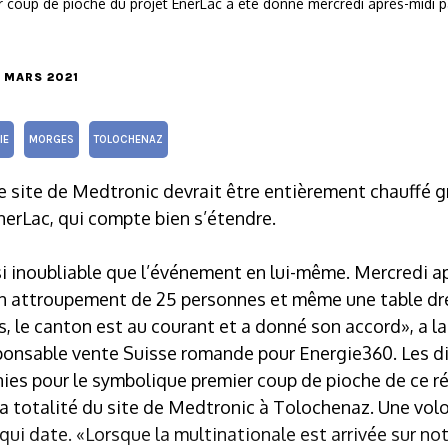
 coup de pioche du projet EnerLac a été donné mercredi après-midi pa
8 MARS 2021
IE
MORGES
TOLOCHENAZ
, le site de Medtronic devrait être entièrement chauffé g
erLac, qui compte bien s’étendre.
si inoubliable que l’événement en lui-même. Mercredi a
 attroupement de 25 personnes et même une table dres
, le canton est au courant et a donné son accord», a 
ponsable vente Suisse romande pour Energie360. Les di
nies pour le symbolique premier coup de pioche de ce r
la totalité du site de Medtronic à Tolochenaz. Une vol
ui date. «Lorsque la multinationale est arrivée sur notr