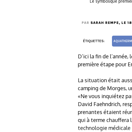
Le symbolique premier
PAR
SARAH REMPE
, LE 1
ÉTIQUETTES:
AQUATHERM
D’ici la fin de l’année
première étape pour En
La situation était aus
camping de Morges, un
«Ne vous inquiétez pas
David Faehndrich, res
prenantes étaient réu
qui à terme chauffera 
technologie médicale q