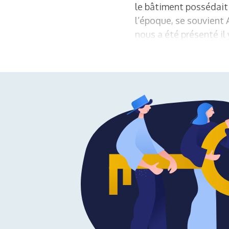
le bâtiment possédait 
l’époque, se souvient 
nous a été présenté il