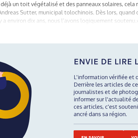
déjà un toit végétalisé et des panneaux solaires, cela m
Andreas Sutter, municipal tolochinois. Dès lors, quand 
 y a environ dix ans, nous l’avons logiquement soutenu.
ENVIE DE LIRE L
L'information vérifiée et 
Derrière les articles de ce
journalistes et de photog
informer sur l'actualité d
ces articles, c'est soute
ancré dans sa région.
EN SAVOIR
VO