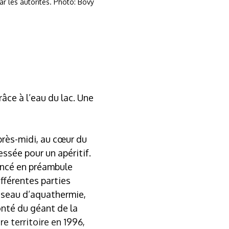
r les autorités. Photo: Bovy
râce à l’eau du lac. Une
près-midi, au cœur du
sée pour un apéritif.
lancé en préambule
fférentes parties
éseau d’aquathermie,
onté du géant de la
e territoire en 1996,