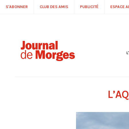
S'ABONNER
CLUB DES AMIS
PUBLICITÉ
ESPACE 
L
S
R
P
É
T
L’A
C
P