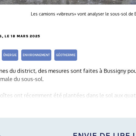
Les camions «vibreurs» vont analyser le sous-sol de 
S
, LE 18 MARS 2025
ÉNERGIE
ENVIRONNEMENT
GÉOTHERMIE
s du district, des mesures sont faites à Bussigny pou
rmale du sous-sol.
oîtes ont récemment été plantées dans le sol aux quat
ENVIE DE LIRE L