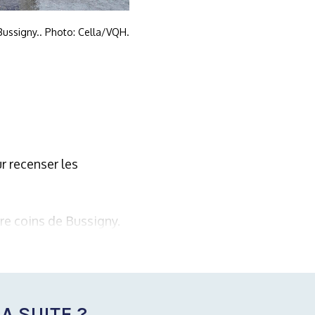
Bussigny.. Photo: Cella/VQH.
r recenser les
re coins de Bussigny.
A SUITE ?