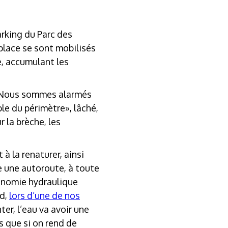
arking du Parc des
 place se sont mobilisés
ge, accumulant les
. «Nous sommes alarmés
le du périmètre», lâché,
 la brèche, les
à la renaturer, ainsi
e une autoroute, à toute
conomie hydraulique
ud,
lors d’une de nos
ter, l’eau va avoir une
 que si on rend de