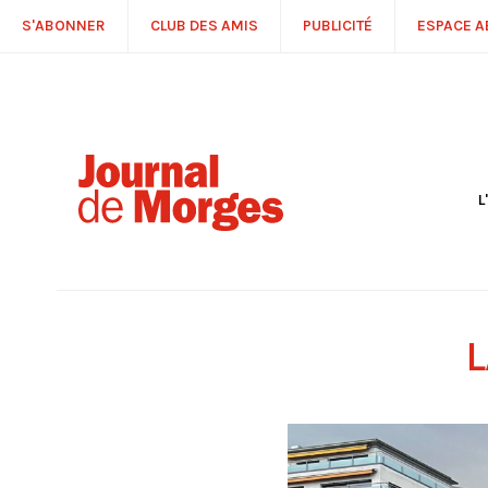
S'ABONNER
CLUB DES AMIS
PUBLICITÉ
ESPACE 
L
S
R
P
É
T
L
C
P