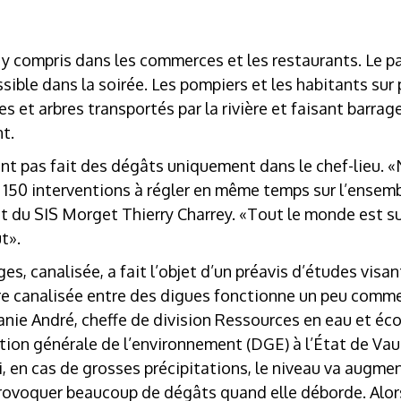
ut, y compris dans les commerces et les restaurants. Le p
ssible dans la soirée. Les pompiers et les habitants sur
hes et arbres transportés par la rivière et faisant barra
t.
ont pas fait des dégâts uniquement dans le chef-lieu
 150 interventions à régler en même temps sur l’ensemb
 du SIS Morget Thierry Charrey. «Tout le monde est sur
t».
, canalisée, a fait l’objet d’un préavis d’études visant 
ière canalisée entre des digues fonctionne un peu comm
anie André, cheffe de division Ressources en eau et é
ction générale de l’environnement (DGE) à l’État de Va
si, en cas de grosses précipitations, le niveau va augmen
rovoquer beaucoup de dégâts quand elle déborde. Alors