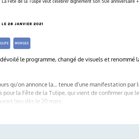
La Fête de la Tulipe veut célébrer dignement son 50e anniversaire 
, LE 28 JANVIER 2021
TULIPE
MORGES
 dévoilé le programme, changé de visuels et renommé l
jours qu’on annonce la... tenue d’une manifestation par 
s pour la Fête de la Tulipe, qui vient de confirmer que l
urait lieu dès le 20 mars.