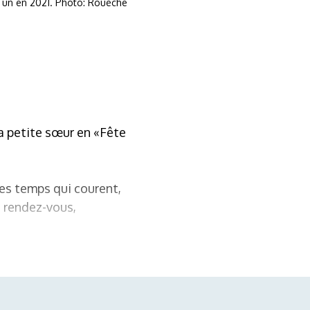
+ un en 2021. Photo: Rouèche
a petite sœur en «Fête
les temps qui courent,
e rendez-vous,