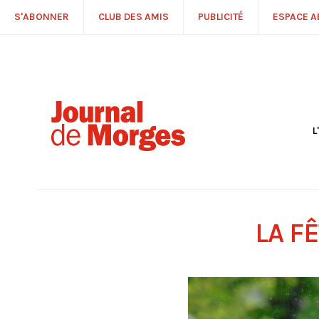
S'ABONNER
CLUB DES AMIS
PUBLICITÉ
ESPACE 
L
S
R
P
É
T
LA FÊ
C
P