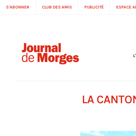
S'ABONNER
CLUB DES AMIS
PUBLICITÉ
ESPACE 
L
S
R
P
É
T
LA CANTON
C
P