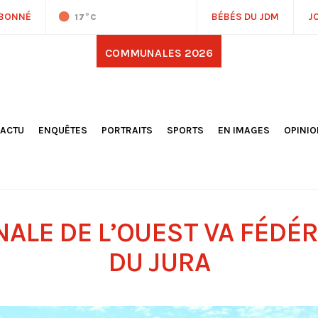
ABONNÉ
BÉBÉS DU JDM
J
17
°C
COMMUNALES 2026
'ACTU
ENQUÊTES
PORTRAITS
SPORTS
EN IMAGES
OPINI
OCIÉTÉ
FOOTBALL
DÉCOUVERTE DE NOS
DESSI
EPORTAGES
OMNISPORTS
VILLES ET VILLAGES
ÉDITOS
OLITIQUE
RÉSULTATS / CLASSEMENTS
GALERIES PHOTOS
LA CHR
LECTIONS 2026
PARIS 2024
VIDÉOS
DUBAT
ERROIR
POINTS
ALE DE L’OUEST VA FÉDÉR
ULTURE
LANÈTE
DU JURA