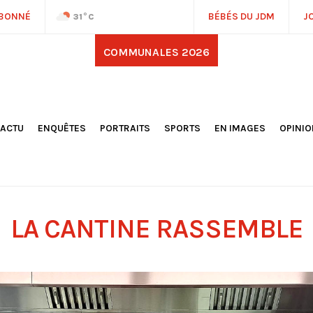
ABONNÉ
BÉBÉS DU JDM
J
31
°C
COMMUNALES 2026
'ACTU
ENQUÊTES
PORTRAITS
SPORTS
EN IMAGES
OPINI
OCIÉTÉ
FOOTBALL
DÉCOUVERTE DE NOS
DESSI
EPORTAGES
OMNISPORTS
VILLES ET VILLAGES
ÉDITOS
OLITIQUE
RÉSULTATS / CLASSEMENTS
GALERIES PHOTOS
LA CHR
LECTIONS 2026
PARIS 2024
VIDÉOS
DUBAT
ERROIR
POINTS
LA CANTINE RASSEMBLE
ULTURE
LANÈTE