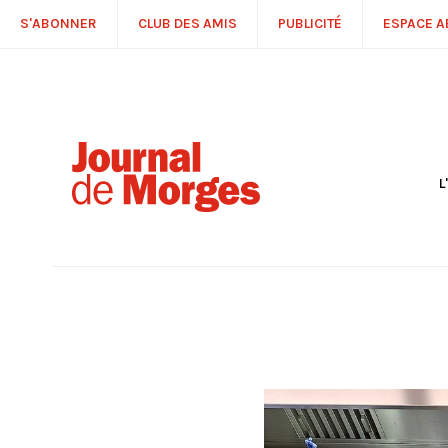
S'ABONNER
CLUB DES AMIS
PUBLICITÉ
ESPACE 
L
S
R
P
É
T
C
P