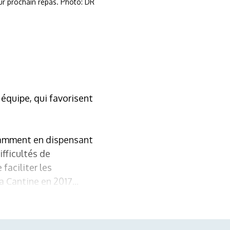
ur prochain repas. Photo: DR
 équipe, qui favorisent
otamment en dispensant
ifficultés de
aciliter les
 Cantine en 2017...