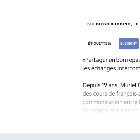
PAR
DIEGO BUCCINO
, LE
ÉTIQUETTES:
BUSSIGNY
«Partager un bon repas
les échanges intercomm
Depuis 19 ans, Muriel
des cours de français 
communication entre l
échanges, elle a lancé