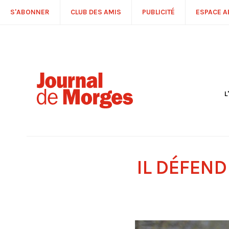
S'ABONNER
CLUB DES AMIS
PUBLICITÉ
ESPACE 
L
S
R
P
É
T
IL DÉFEND
C
P