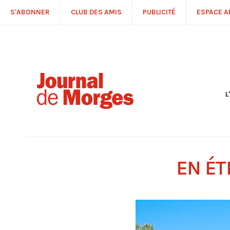
S'ABONNER
CLUB DES AMIS
PUBLICITÉ
ESPACE 
L
S
R
P
É
T
EN ÉT
C
P