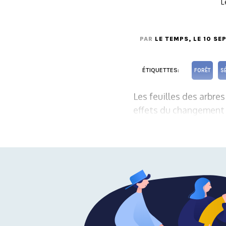
L
PAR
LE TEMPS
, LE 10 S
ÉTIQUETTES:
FORÊT
S
Les feuilles des arbre
effets du changement c