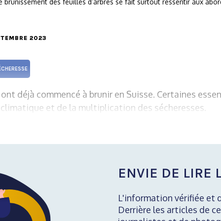
e brunissement des feuilles d’arbres se fait surtout ressentir aux abor
EPTEMBRE 2023
ÉCHERESSE
s ont déjà commencé à brunir en Suisse. Certaines esse
limatique et de la multiplication des sécheresses.
ENVIE DE LIRE L
L'information vérifiée et 
Derrière les articles de ce