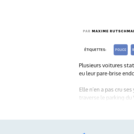
PAR
MAXIME RUTSCHMA
ÉTIQUETTES:
POLICE
Plusieurs voitures sta
eu leur pare-brise en
Elle n’en a pas cru se
traverse le parking du 