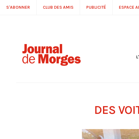
S'ABONNER
CLUB DES AMIS
PUBLICITÉ
ESPACE 
L
S
R
P
É
T
C
P
DES VOI