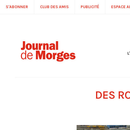
S'ABONNER
CLUB DES AMIS
PUBLICITÉ
ESPACE 
L
S
R
P
É
T
DES R
C
P