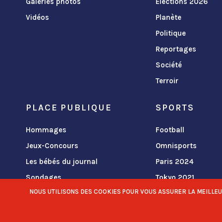
Galeries photos
Élections 2026
Vidéos
Planète
Politique
Reportages
Société
Terroir
PLACE PUBLIQUE
SPORTS
Hommages
Football
Jeux-Concours
Omnisports
Les bébés du journal
Paris 2024
Sondages
Tokyo 2021
NOUS UTILISONS DES COOKIES POUR VOUS ASSURER LA MEILLEURE