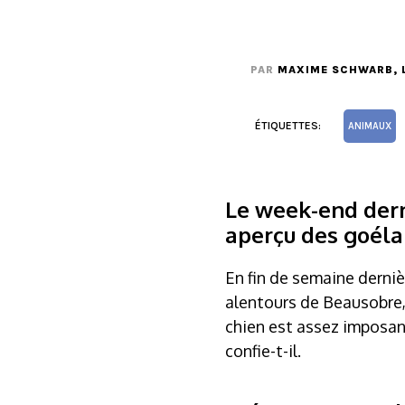
PAR
MAXIME SCHWARB
,
ÉTIQUETTES:
ANIMAUX
Le week-end dern
aperçu des goélan
En fin de semaine derniè
alentours de Beausobre,
chien est assez imposan
confie-t-il.