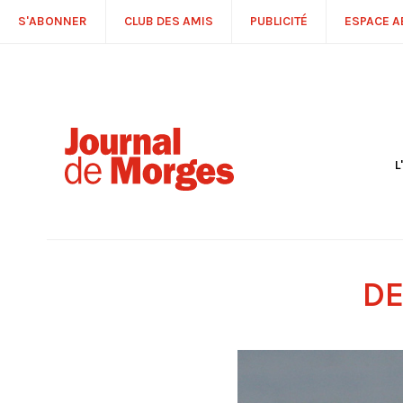
S'ABONNER
CLUB DES AMIS
PUBLICITÉ
ESPACE 
L
S
R
P
É
T
DE
C
P