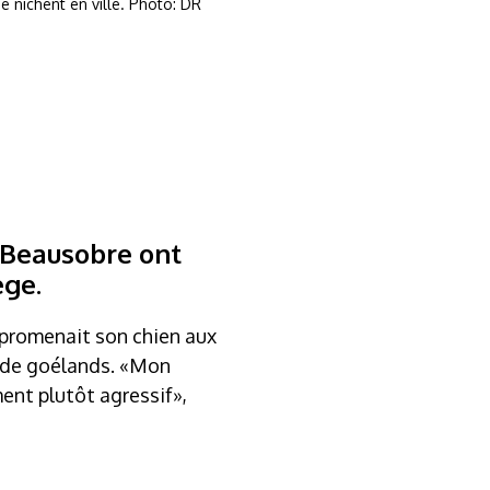
e nichent en ville. Photo: DR
e Beausobre ont
ège.
l promenait son chien aux
e de goélands. «Mon
nt plutôt agressif»,