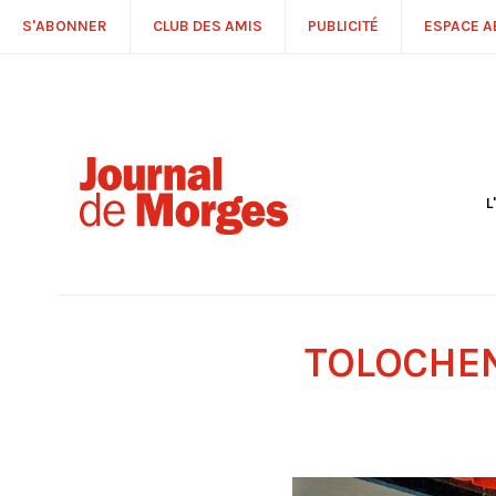
S'ABONNER
CLUB DES AMIS
PUBLICITÉ
ESPACE 
L
S
R
P
É
T
TOLOCHEN
C
P