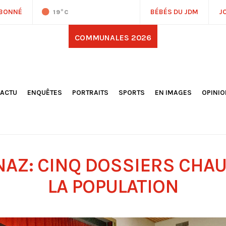
ABONNÉ
BÉBÉS DU JDM
J
19
°C
COMMUNALES 2026
'ACTU
ENQUÊTES
PORTRAITS
SPORTS
EN IMAGES
OPINI
OCIÉTÉ
FOOTBALL
DÉCOUVERTE DE NOS
DESSI
EPORTAGES
OMNISPORTS
VILLES ET VILLAGES
ÉDITOS
OLITIQUE
RÉSULTATS / CLASSEMENTS
GALERIES PHOTOS
LA CHR
LECTIONS 2026
PARIS 2024
VIDÉOS
DUBAT
ERROIR
POINTS
AZ: CINQ DOSSIERS CHAU
ULTURE
LANÈTE
LA POPULATION