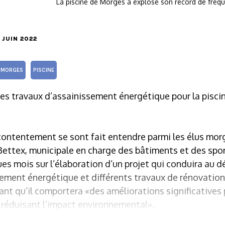
La piscine de Morges a explosé son record de fréqu
6 JUIN 2022
MORGES
PISCINE
es travaux d’assainissement énergétique pour la piscin
ontentement se sont fait entendre parmi les élus mo
Bettex, municipale en charge des bâtiments et des spor
ues mois sur l’élaboration d’un projet qui conduira au d
ement énergétique et différents travaux de rénovation 
sant qu’il comportera «des améliorations significatives p
n réduisant l’impact environnemental».