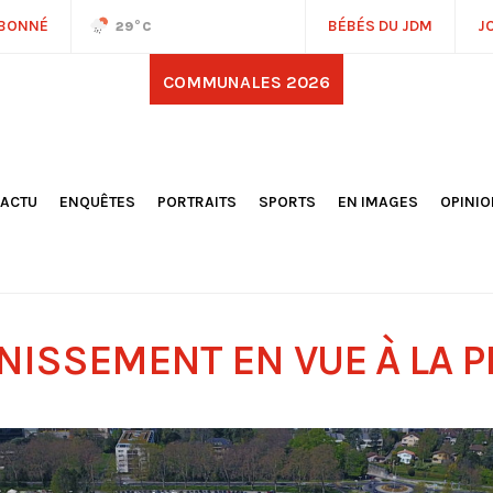
ABONNÉ
BÉBÉS DU JDM
J
29
°C
COMMUNALES 2026
'ACTU
ENQUÊTES
PORTRAITS
SPORTS
EN IMAGES
OPINI
OCIÉTÉ
FOOTBALL
DÉCOUVERTE DE NOS
DESSI
EPORTAGES
OMNISPORTS
VILLES ET VILLAGES
ÉDITOS
OLITIQUE
RÉSULTATS / CLASSEMENTS
GALERIES PHOTOS
LA CHR
LECTIONS 2026
PARIS 2024
VIDÉOS
DUBAT
ERROIR
POINTS
NISSEMENT EN VUE À LA P
ULTURE
LANÈTE