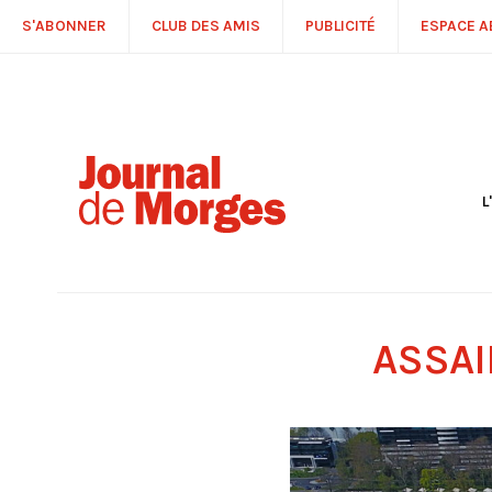
S'ABONNER
CLUB DES AMIS
PUBLICITÉ
ESPACE 
L
S
R
P
É
T
ASSAI
C
P