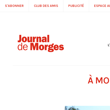
S'ABONNER
CLUB DES AMIS
PUBLICITÉ
ESPACE 
L
S
R
P
É
T
À MO
C
P