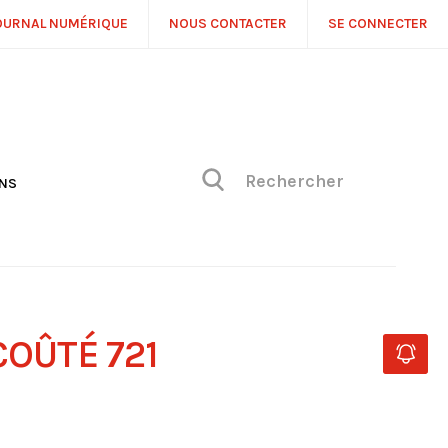
OURNAL NUMÉRIQUE
NOUS CONTACTER
SE CONNECTER
ONS
NS
ONIQUE DE PHILIPPE
H
 DE VUE
COÛTÉ 721