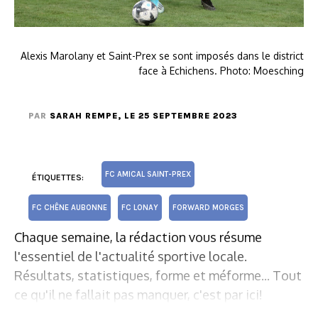
Alexis Marolany et Saint-Prex se sont imposés dans le district
face à Echichens. Photo: Moesching
PAR
SARAH REMPE
, LE 25 SEPTEMBRE 2023
FC AMICAL SAINT-PREX
ÉTIQUETTES:
FC CHÊNE AUBONNE
FC LONAY
FORWARD MORGES
Chaque semaine, la rédaction vous résume
l'essentiel de l'actualité sportive locale.
Résultats, statistiques, forme et méforme... Tout
ce qu'il ne fallait pas manquer, c'est par ici!