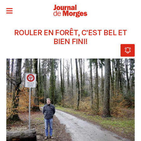
ROULER EN FORÊT, C’EST BEL ET
BIEN FINI!