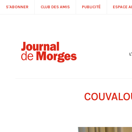
S'ABONNER
CLUB DES AMIS
PUBLICITÉ
ESPACE 
L
S
R
P
É
T
COUVALOU
C
P