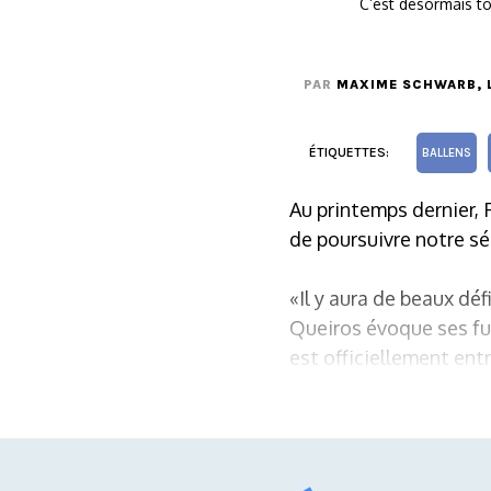
C’est désormais to
PAR
MAXIME SCHWARB
,
ÉTIQUETTES:
BALLENS
Au printemps dernier, 
de poursuivre notre sé
«Il y aura de beaux dé
Queiros évoque ses fut
est officiellement entr