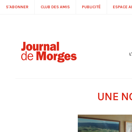
S'ABONNER
CLUB DES AMIS
PUBLICITÉ
ESPACE 
L
S
R
P
É
T
UNE NO
C
P