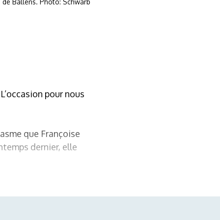
té de Ballens. Photo: Schwarb
. L’occasion pour nous
usiasme que Françoise
ntemps dernier, elle