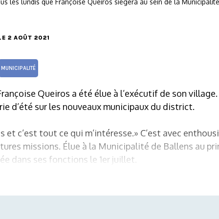
us les lundis que Françoise Queiros siégera au sein de la Municipali
 LE 2 AOÛT 2021
MUNICIPALITÉ
Françoise Queiros a été élue à l’exécutif de son village
rie d’été sur les nouveaux municipaux du district.
fis et c’est tout ce qui m’intéresse.» C’est avec entho
ures missions. Élue à la Municipalité de Ballens au pri
ée dans ses fonctions le 1er juillet.