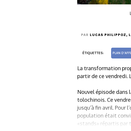
PAR
LUCAS PHILIPPOZ
, 
ÉTIQUETTES:
PLAN D'AFF
La transformation prop
partir de ce vendredi. 
Nouvel épisode dans la
tolochinois. Ce vendre
jusqu’à fin avril. Pour
population était convi
«stands» répartis par