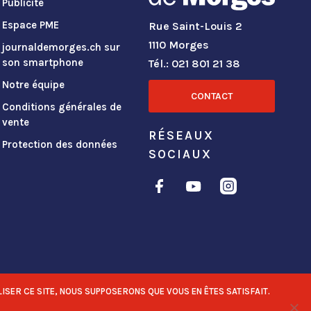
Publicité
Espace PME
Rue Saint-Louis 2
1110 Morges
journaldemorges.ch sur
son smartphone
Tél.: 021 801 21 38
Notre équipe
CONTACT
Conditions générales de
vente
RÉSEAUX
Protection des données
SOCIAUX
ISER CE SITE, NOUS SUPPOSERONS QUE VOUS EN ÊTES SATISFAIT.