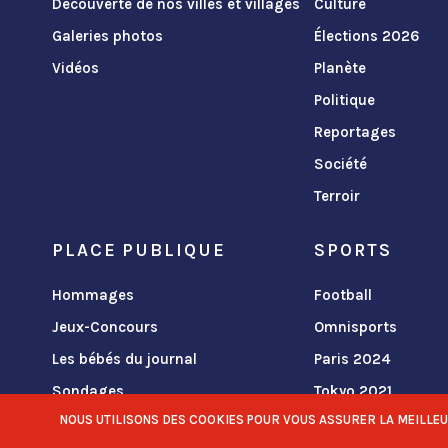
Découverte de nos villes et villages
Culture
Galeries photos
Élections 2026
Vidéos
Planète
Politique
Reportages
Société
Terroir
PLACE PUBLIQUE
SPORTS
Hommages
Football
Jeux-Concours
Omnisports
Les bébés du journal
Paris 2024
Sondages
Tokyo 2021
NOUS UTILISONS DES COOKIES POUR VOUS ASSURER LA MEILLEURE