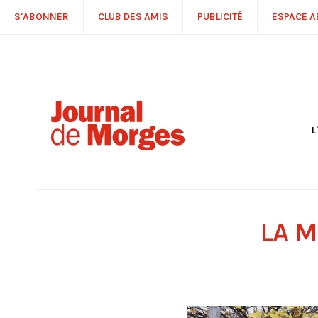
S'ABONNER
CLUB DES AMIS
PUBLICITÉ
ESPACE 
L
S
R
P
É
T
LA M
C
P