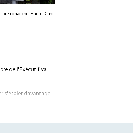
 score dimanche. Photo: Cand
bre de l'Exécutif va
er s'étaler davantage