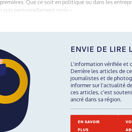
remières. Que ce soit en politique ou dans les entrepri
en suis personnellement ravie.»
ENVIE DE LIRE L
L'information vérifiée et 
Derrière les articles de ce
journalistes et de photog
informer sur l'actualité d
ces articles, c'est soute
ancré dans sa région.
EN SAVOIR
VO
PLUS
AB