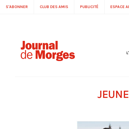
S'ABONNER
CLUB DES AMIS
PUBLICITÉ
ESPACE 
L
S
R
P
É
T
JEUNE
C
P