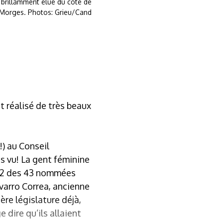
 brillamment élue du côté de
à Morges. Photos: Grieu/Cand
 réalisé de très beaux
!) au Conseil
s vu! La gent féminine
 22 des 43 nommées
varro Correa, ancienne
ère législature déjà,
 dire qu’ils allaient