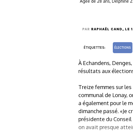
Âgée de 28 ans, Delphine Z
PAR
RAPHAËL CAND
, LE 
ÉTIQUETTES:
ÉLECTIONS
À Echandens, Denges, 
résultats aux électio
Treize femmes sur les 
communal de Lonay, on 
a également pour le m
dimanche passé. «Je cr
présidente du Conseil 
on avait presque attein