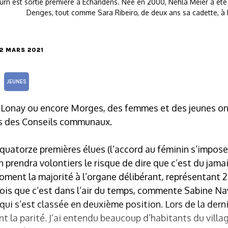
urn est sortie première à Echandens. Née en 2000, Nehla Meier a été
Denges, tout comme Sara Ribeiro, de deux ans sa cadette, 
12 MARS 2021
JEUNES
Lonay ou encore Morges, des femmes et des jeunes ont
ns des Conseils communaux.
quatorze premières élues (l’accord au féminin s’impose
prendra volontiers le risque de dire que c’est du jamai
oment la majorité à l’organe délibérant, représentant
ois que c’est dans l’air du temps, commente Sabine Na
qui s’est classée en deuxième position. Lors de la derni
t la parité. J’ai entendu beaucoup d’habitants du village