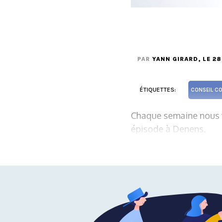
PAR
YANN GIRARD
, LE 2
ÉTIQUETTES:
CONSEIL C
Chaque semaine nous v
épisode à Denens.