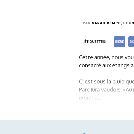
PAR
SARAH REMPE
, LE 2
ÉTIQUETTES:
BIÈRE
BI
Cette année, nous vous
consacré aux étangs ag
C’ est sous la pluie qu
Parc Jura vaudois. «Au
projet a...