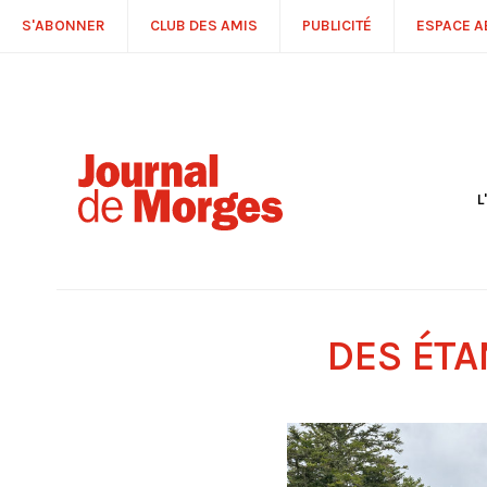
S'ABONNER
CLUB DES AMIS
PUBLICITÉ
ESPACE 
L
S
R
P
É
T
DES ÉT
C
P