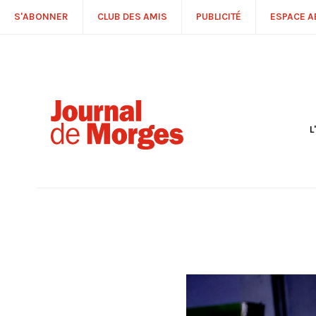
S'ABONNER
CLUB DES AMIS
PUBLICITÉ
ESPACE 
L
S
R
P
É
T
C
P