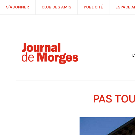
S'ABONNER
CLUB DES AMIS
PUBLICITÉ
ESPACE 
L
S
R
P
É
T
PAS TO
C
P