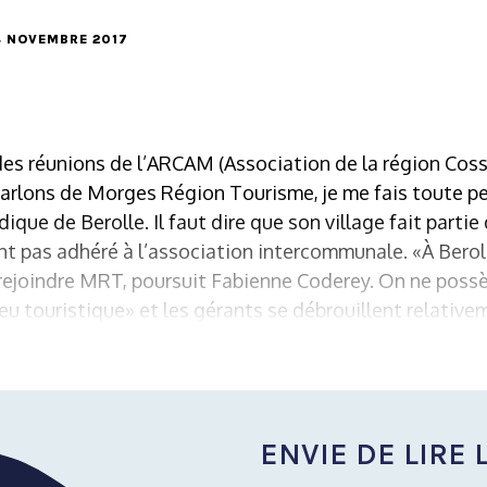
24 NOVEMBRE 2017
es réunions de l’ARCAM (Association de la région Coss
arlons de Morges Région Tourisme, je me fais toute pe
que de Berolle. Il faut dire que son village fait partie
ont pas adhéré à l’association intercommunale. «À Bero
e rejoindre MRT, poursuit Fabienne Coderey. On ne poss
touristique» et les gérants se débrouillent relativeme
ENVIE DE LIRE L