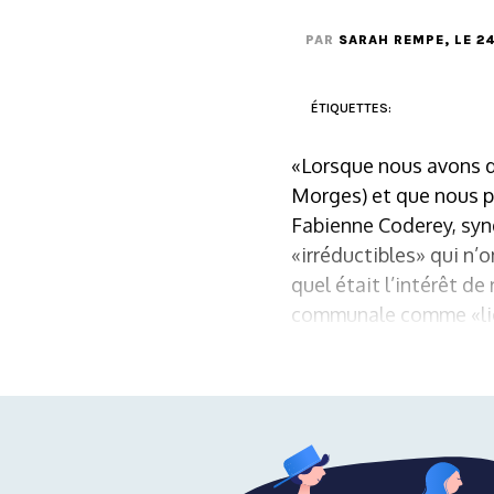
PAR
SARAH REMPE
, LE 
ÉTIQUETTES:
«Lorsque nous avons d
Morges) et que nous p
Fabienne Coderey, syndi
«irréductibles» qui n’
quel était l’intérêt d
communale comme «lieu 