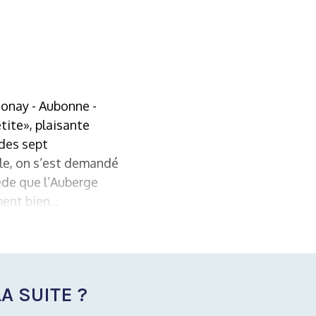
onay - Aubonne -
tite», plaisante
 des sept
lle, on s’est demandé
ède que l’Auberge
nt bien...
A SUITE ?