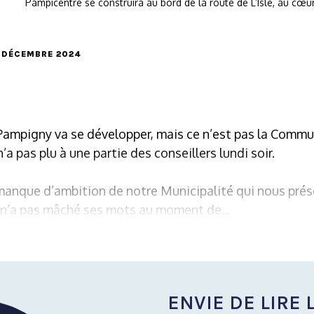
Pampicentre se construira au bord de la route de L’Isle, au cœur
21 DÉCEMBRE 2024
Pampigny va se développer, mais ce n’est pas la Commun
’a pas plu à une partie des conseillers lundi soir.
e manque d’ambition de notre Municipalité qui nous prés
a n’a pas mâché ses mots au moment de...
ENVIE DE LIRE L