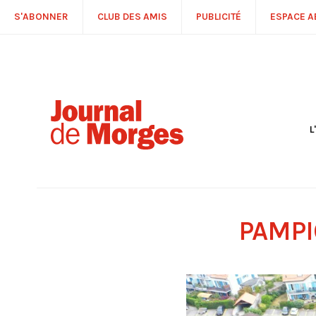
S'ABONNER
CLUB DES AMIS
PUBLICITÉ
ESPACE 
L
S
R
P
É
T
PAMPI
C
P