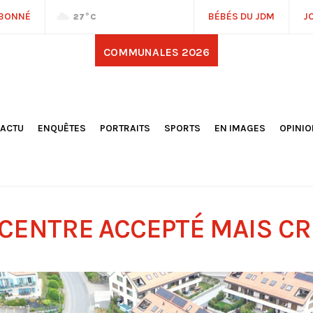
ABONNÉ
BÉBÉS DU JDM
J
27
°C
COMMUNALES 2026
'ACTU
ENQUÊTES
PORTRAITS
SPORTS
EN IMAGES
OPINI
OCIÉTÉ
FOOTBALL
DÉCOUVERTE DE NOS
DESSI
EPORTAGES
OMNISPORTS
VILLES ET VILLAGES
ÉDITOS
OLITIQUE
RÉSULTATS / CLASSEMENTS
GALERIES PHOTOS
LA CHR
LECTIONS 2026
PARIS 2024
VIDÉOS
DUBAT
ERROIR
POINTS
CENTRE ACCEPTÉ MAIS CR
ULTURE
LANÈTE