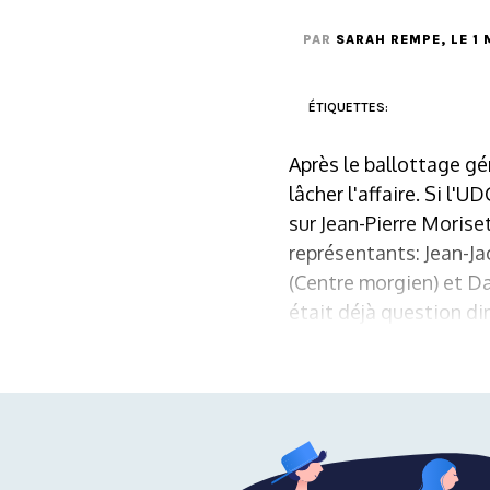
PAR
SARAH REMPE
, LE 1
ÉTIQUETTES:
Après le ballottage gén
lâcher l'affaire. Si l'
sur Jean-Pierre Morise
représentants: Jean-Ja
(Centre morgien) et D
était déjà question dim