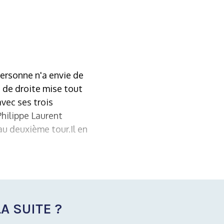
personne n'a envie de
ti de droite mise tout
vec ses trois
hilippe Laurent
u deuxième tour.Il en
A SUITE ?