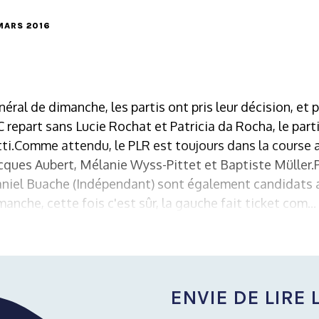
 MARS 2016
éral de dimanche, les partis ont pris leur décision, et 
UDC repart sans Lucie Rochat et Patricia da Rocha, le par
tti.Comme attendu, le PLR est toujours dans la course a
cques Aubert, Mélanie Wyss-Pittet et Baptiste Müller.P
aniel Buache (Indépendant) sont également candidats a
anche, cette fois c'est sûr, la gauche fait ticket com...
ENVIE DE LIRE L