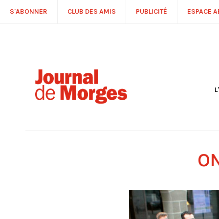
S'ABONNER
CLUB DES AMIS
PUBLICITÉ
ESPACE 
L
S
R
P
É
T
ON
C
P