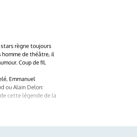
 stars règne toujours
 homme de théâtre, il
umour. Coup de fil.
Pelé, Emmanuel
ud ou Alain Delon:
 de cette légende de la