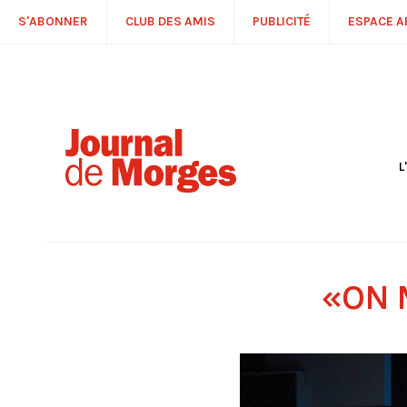
S'ABONNER
CLUB DES AMIS
PUBLICITÉ
ESPACE 
L
S
R
P
É
T
«ON M
C
P