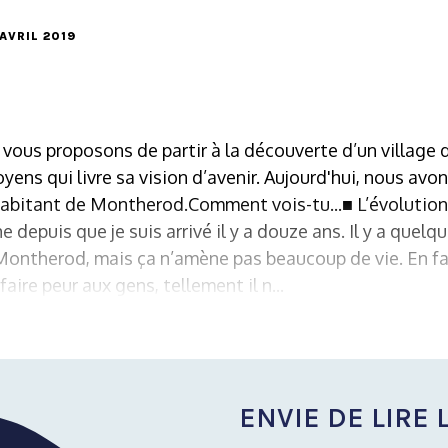
 AVRIL 2019
ous proposons de partir à la découverte d’un village du
oyens qui livre sa vision d’avenir. Aujourd'hui, nous avo
 habitant de Montherod.Comment vois-tu...■ L’évolution 
depuis que je suis arrivé il y a douze ans. Il y a quel
Montherod, mais ça n’amène pas beaucoup de vie. En fai
faire peur aux gens, tellement il n...
ENVIE DE LIRE L