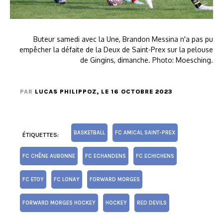
Buteur samedi avec la Une, Brandon Messina n'a pas pu
empêcher la défaite de la Deux de Saint-Prex sur la pelouse
de Gingins, dimanche. Photo: Moesching.
PAR
LUCAS PHILIPPOZ
, LE 16 OCTOBRE 2023
BASKETBALL
FC AMICAL SAINT-PREX
ÉTIQUETTES:
FC CHÊNE AUBONNE
FC ECHANDENS
FC ECHICHENS
FC ETOY
FC LONAY
FORWARD MORGES
FORWARD MORGES HOCKEY
HOCKEY
RED DEVILS