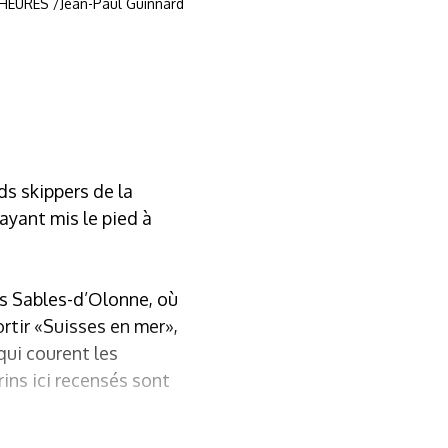
 HEURES /Jean-Paul Guinnard
ds skippers de la
ayant mis le pied à
es Sables-d’Olonne, où
rtir «Suisses en mer»,
qui courent les
rins ici recensés sont