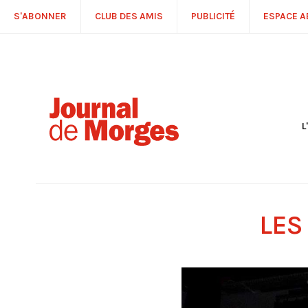
S'ABONNER
CLUB DES AMIS
PUBLICITÉ
ESPACE 
L
S
R
P
É
T
LES
C
P