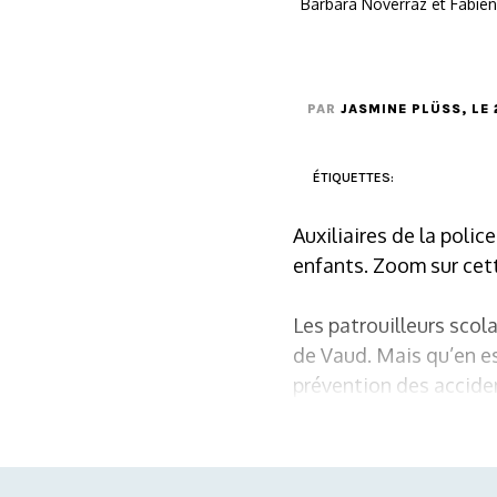
Barbara Noverraz et Fabien 
PAR
JASMINE PLÜSS
, LE
ÉTIQUETTES:
Auxiliaires de la polic
enfants. Zoom sur cett
Les patrouilleurs scol
de Vaud. Mais qu’en est
prévention des accident