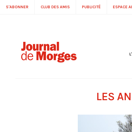
S'ABONNER
CLUB DES AMIS
PUBLICITÉ
ESPACE 
L
S
R
P
É
T
LES A
C
P