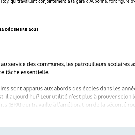
Roy, qui travaillent conjointement à la gare d’Aubonne, font figure d
 22 DÉCEMBRE 2021
e au service des communes, les patrouilleurs scolaires a
e tâche essentielle.
aires sont apparus aux abords des écoles dans les anné
-il aujourd’hui? Leur utilité n’est plus à prouver selon 
s (BPA) qui travaille à l’amélioration de la sécurité rou